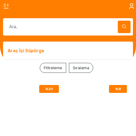
Araç İçi Süpürge
Filtreleme
Sıralama
%21
%8