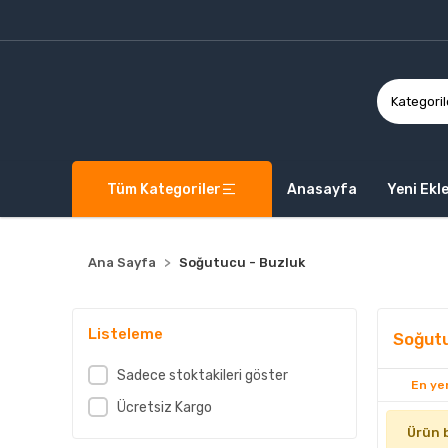
Tüm Kategoriler
Anasayfa
Yeni Ekl
Ana Sayfa
Soğutucu - Buzluk
Listeleme
Soğutu
Sadece stoktakileri göster
En yen
Ücretsiz Kargo
Ürün 