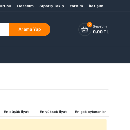
vurusu
Hesabım
Sipariş Takip
Yardım
İletişim
0
Sepetim
Arama Yap
0,00 TL
En düşük fiyat
En yüksek fiyat
En çok oylananlar