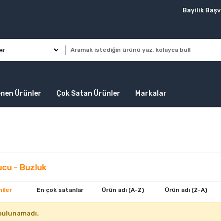
Bayilik Baş
enen Ürünler
Çok Satan Ürünler
Markalar
cu - Buzluk
iler
En çok satanlar
Ürün adı (A-Z)
Ürün adı (Z-A)
bulunamadı.