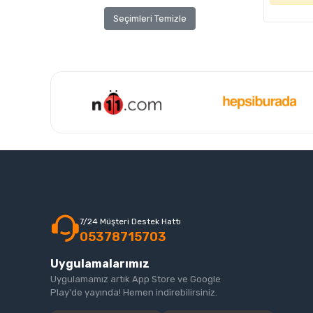
Seçimleri Temizle
7/24 Müşteri Destek Hattı
05378715703
Uygulamalarımız
Uygulamamız artık App Store ve Google
Play'de yayında! Hemen indirebilirsiniz.