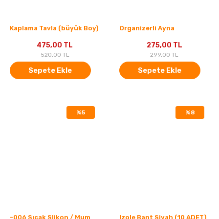
Kaplama Tavla (büyük Boy)
Organizerli Ayna
475,00 TL
275,00 TL
520,00 TL
299,00 TL
Sepete Ekle
Sepete Ekle
%5
%8
-006 Sıcak Slikon / Mum
Izole Bant Siyah (10 ADET)