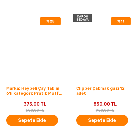
KARGO
BEDAVA
%25
%11
Marka: Heybeli Çay Takımı
Clıpper Çakmak gazı 12
6'lı Kategori: Pratik Mutfak
adet
Gereçleri
375,00 TL
850,00 TL
500,00 TL
950,00 TL
Sepete Ekle
Sepete Ekle