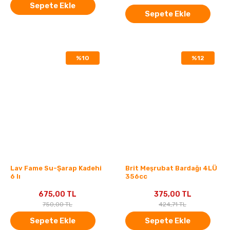
Sepete Ekle
Sepete Ekle
%10
%12
Lav Fame Su-Şarap Kadehi
Brit Meşrubat Bardağı 4LÜ
6 lı
356cc
675,00 TL
375,00 TL
750,00 TL
424,71 TL
Sepete Ekle
Sepete Ekle