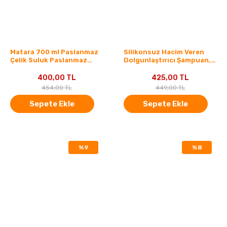
Matara 700 ml Paslanmaz
Silikonsuz Hacim Veren
Çelik Suluk Paslanmaz
Dolgunlaştırıcı Şampuan,
Spor Model Pembe
Biotin Ve Gül Suyu, 400ml
400,00 TL
425,00 TL
454,00 TL
449,00 TL
Sepete Ekle
Sepete Ekle
%9
%8