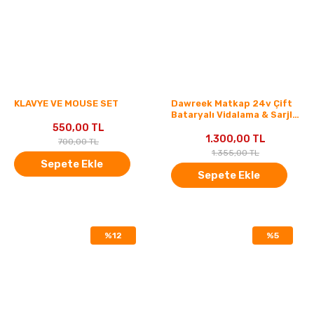
KLAVYE VE MOUSE SET
Dawreek Matkap 24v Çift
Bataryalı Vidalama & Sarjlı
Matkap Dwr-drb23634
550,00 TL
1.300,00 TL
700,00 TL
1.355,00 TL
Sepete Ekle
Sepete Ekle
%12
%5