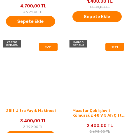
Vidalama Matkap Kırıcı
1.400,00 TL
Delici 58V
4.700,00 TL
1.500,00 TL
4.999,00 TL
Sepete Ekle
Sepete Ekle
KARGO
KARGO
BEDAVA
BEDAVA
%11
%11
25lt Ultra Yayık Makinesi
Maxstar Çok Işlevli
Kömürsüz 48 V 5 Ah Çift
Akülü Lion Taşıma Çantalı
3.400,00 TL
Somun Sıkma Setli
2.400,00 TL
3.799,00 TL
2.695,00 TL