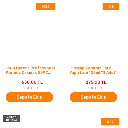
%32
%8
1300 Derece Profesyonel
Tibtrap Zehirsiz Fare
Pürmüz Çakmak 509C
Yapışkanı 125ml ''3 Adet''
Başlık + 3 Adet Clipper
Çakmak Gazı
650,00 TL
275,00 TL
950,00 TL
300,00 TL
Sepete Ekle
Sepete Ekle
KARGO
BEDAVA
%17