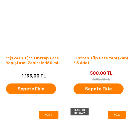
**(12ADET)** Tıbtrap Fare
Tibtrap Tüp Fare Yapışkanı
Yapıştırıcı Zehirsiz 150 ml
* 5 Adet
Kl24
500,00 TL
1.199,00 TL
600,00 TL
Sepete Ekle
Sepete Ekle
KARGO
BEDAVA
%21
%4