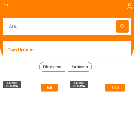
Tüm Ürünler
Filtreleme
Sıralama
KARGO
KARGO
BEDAVA
BEDAVA
%5
%10