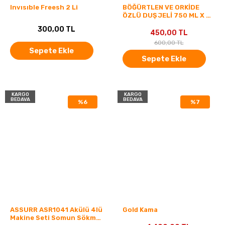
Invısıble Freesh 2 Li
BÖĞÜRTLEN VE ORKİDE
ÖZLÜ DUŞ JELİ 750 ML X 3
ADET
300,00 TL
450,00 TL
600,00 TL
Sepete Ekle
Sepete Ekle
KARGO
KARGO
BEDAVA
BEDAVA
%6
%7
ASSURR ASR1041 Akülü 4lü
Gold Kama
Makine Seti Somun Sökme