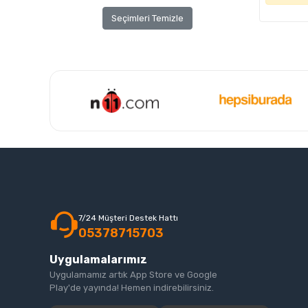
Seçimleri Temizle
7/24 Müşteri Destek Hattı
05378715703
Uygulamalarımız
Uygulamamız artık App Store ve Google
Play'de yayında! Hemen indirebilirsiniz.