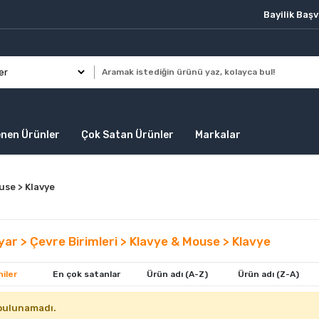
Bayilik Baş
enen Ürünler
Çok Satan Ürünler
Markalar
ouse > Klavye
ayar > Çevre Birimleri > Klavye & Mouse > Klavye
iler
En çok satanlar
Ürün adı (A-Z)
Ürün adı (Z-A)
bulunamadı.