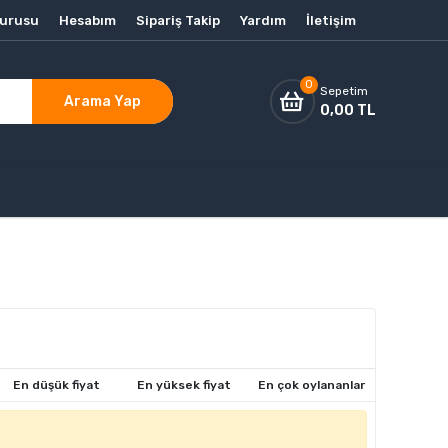
vurusu
Hesabım
Sipariş Takip
Yardım
İletişim
0
Sepetim
Arama Yap
0,00 TL
En düşük fiyat
En yüksek fiyat
En çok oylananlar