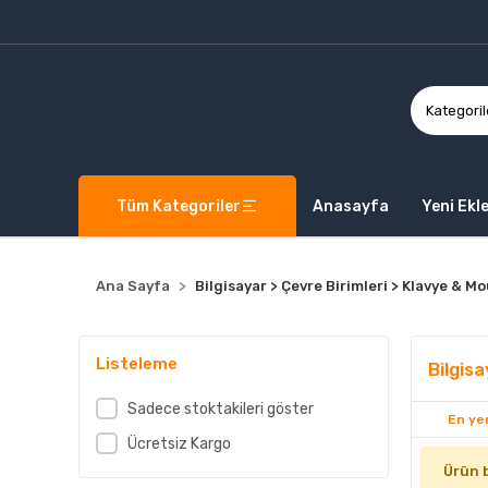
Tüm Kategoriler
Anasayfa
Yeni Ekl
Ana Sayfa
Bilgisayar > Çevre Birimleri > Klavye & M
Listeleme
Bilgis
Sadece stoktakileri göster
En yen
Ücretsiz Kargo
Ürün 