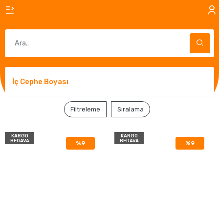
İç Cephe Boyası
Filtreleme
Sıralama
KARGO
KARGO
BEDAVA
BEDAVA
%9
%9