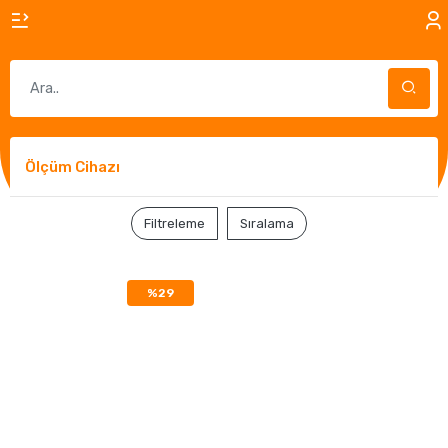
Ölçüm Cihazı
Filtreleme
Sıralama
%29