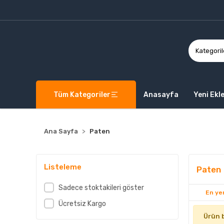
Tüm Kategoriler
Anasayfa
Yeni Ekl
Ana Sayfa
Paten
Listeleme
Paten
Sadece stoktakileri göster
En yen
Ücretsiz Kargo
Ürün 