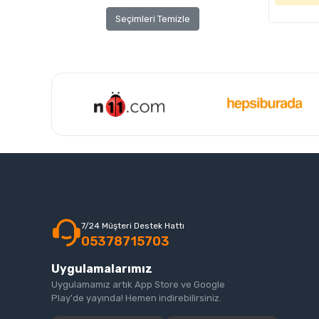
Seçimleri Temizle
7/24 Müşteri Destek Hattı
05378715703
Uygulamalarımız
Uygulamamız artık App Store ve Google
Play'de yayında! Hemen indirebilirsiniz.