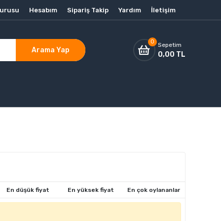
vurusu
Hesabım
Sipariş Takip
Yardım
İletişim
0
Sepetim
Arama Yap
0,00 TL
En düşük fiyat
En yüksek fiyat
En çok oylananlar