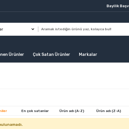
Bayilik Baş
enen Ürünler
Çok Satan Ürünler
Markalar
iler
En çok satanlar
Ürün adı (A-Z)
Ürün adı (Z-A)
bulunamadı.