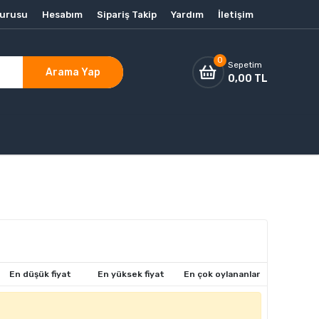
vurusu
Hesabım
Sipariş Takip
Yardım
İletişim
0
Sepetim
Arama Yap
0,00 TL
En düşük fiyat
En yüksek fiyat
En çok oylananlar