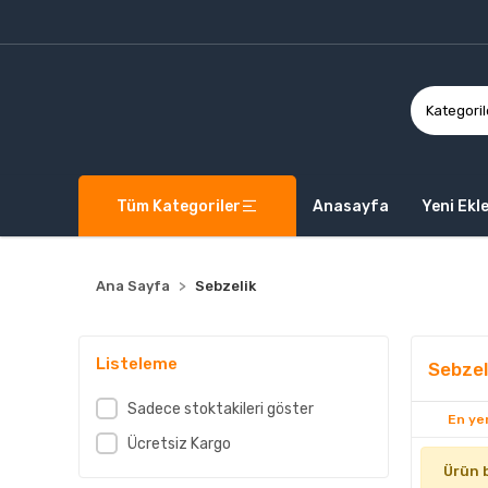
Tüm Kategoriler
Anasayfa
Yeni Ekl
Ana Sayfa
Sebzelik
Listeleme
Sebzel
Sadece stoktakileri göster
En yen
Ücretsiz Kargo
Ürün 