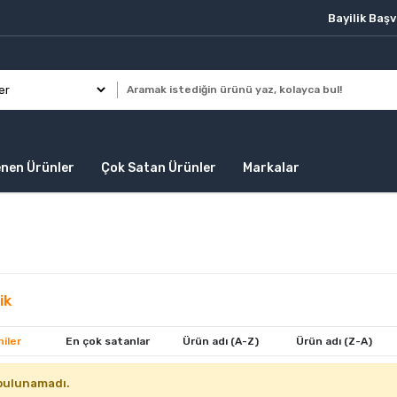
Bayilik Baş
enen Ürünler
Çok Satan Ürünler
Markalar
ik
iler
En çok satanlar
Ürün adı (A-Z)
Ürün adı (Z-A)
bulunamadı.