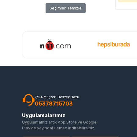
Seçimleri Temizle
7/24 Müşteri Destek Hattı
05378715703
Uygulamalarımız
Uygulamamız artık App Store ve Google
Play'de yayında! Hemen indirebilirsiniz.